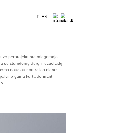
LT
EN
 buvo perprojektuota miegamojo
vara su stumdomų durų ir užuolaidų
lpoms daugiau natūralios dienos
 spalvinė gama kurta derinant
mo.