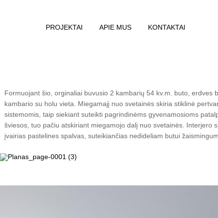
PROJEKTAI
APIE MUS
KONTAKTAI
Formuojant šio, orginaliai buvusio 2 kambarių 54 kv.m. buto, erdves
kambario su holu vieta. Miegamajį nuo svetainės skiria stiklinė pert
sistemomis, taip siekiant suteikti pagrindinėms gyvenamosioms pata
šviesos, tuo pačiu atskiriant miegamojo dalį nuo svetainės. Interjero
įvairias pastelines spalvas, suteikiančias nedideliam butui žaismingu